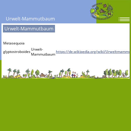
Urwelt-Mammutbaum
Urwelt-Mammutbaum
Metasequoia
Urwelt-
glyptostroboides
https://de.wikipedia.org/wiki/Urweltmamm
Mammutbaum